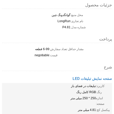
جزئیات محصول
محل منبع:
گوانگدونگ چین
نام تجاری:
LongRun
شماره مدل:
P4.81
پرداخت
مقدار حداقل تعداد سفارش:
6-99 قطعه
قیمت:
negotiable
شرح
صفحه نمایش تبلیغات LED
کاربرد:
تبلیغات در فضای باز
رنگ:
RGB کامل رنگ
اندازه
250 * 250 میلی متر
صفحه:
پیکسل کج:
4.81 میلی متر