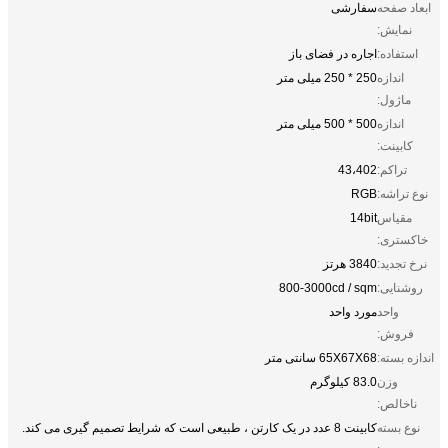
ابعاد صفحه
سفارشی
نمایش:
استفاده:
اجاره در فضای باز
اندازه
250 * 250 میلی متر
ماژول:
اندازه
500 * 500 میلی متر
کابینت:
تراکم:
43،402
نوع تراشه:
RGB
مقیاس
14bit
خاکستری:
نرخ تجدید:
3840 هرتز
روشنایی:
800-3000cd / sqm
واحد
مورد واحد
فروش:
اندازه بسته:
65X67X68 سانتی متر
وزن
83.0 کیلوگرم
ناخالص:
نوع بسته
کابینت 8 عدد در یک کارتن ، طبیعی است که شرایط تصمیم گیری می کند.