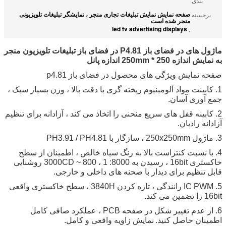
بندی:
صفحه نمایش نمایش تبلیغات تجاری منجر ، نمایشگر تبلیغات تلویزیونی
برجسته:
منجر شده است
led tv advertising displays
,
ماژول های در فضای باز P4.81 در فضای باز تبلیغات تلویزیون منجر
به نمایش اندازه 250 * 250mm اندازه پانل
صفحه نمایش ویژگی های محصول در فضای باز p4.81
1. کابینت مواد آلومینیوم ریخته گری با دقت بالا ، وزن بسیار سبک ،
جمع آوری آسان.
2. کابینه قفل های سریع منحنی را اتخاذ می کند ، آزادانه برای تنظیم
آزادانه رادیان.
3. ماژول 250x250mm ، سازگار با PH3.91 / PH4.81
4. با نسبت کنتراست بالا به رنگ سیاه خالص ، اطمینان از سطح
خاکستری 16bit ، رسیدن به 8000: 1 ، 800 ~ 3000CD روشنایی
قابل تنظیم برای دیدار با صحنه های داخلی و خارجی.
5. IC PWM رانندگی ، تازه کردن 3840H ، سطح خاکستری واقعی
16bit را تضمین می کند.
6. از عدم تغییر شکل در صفحه PCB ، عملکرد صافی کامل
اطمینان حاصل کنید.
نمایش زاویه واقعی و کامل.