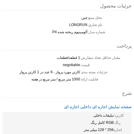
جزئیات محصول
محل منبع:
چين
نام تجاری:
LONGRUN
شماره مدل:
آلومینیوم ریخته شده P4
پرداخت
مقدار حداقل تعداد سفارش:
1 قطعه/قطعات
قیمت:
negotiable
جزئیات بسته بندی:
کارتن مورد پرواز ، 6 عدد در 1 کارتن پرواز
قابلیت ارائه:
1000 متر مربع / متر مربع در هفته
شرح
صفحه نمایش اجاره ای داخلی اجاره ای
کاربرد:
تبلیغات داخلی
رنگ:
RGB کامل رنگ
اندازه
256 * 128 میلی متر