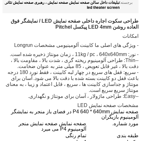
تبلیغات داخل سالن صفحه نمایش صفحه نمایش ، رهبری صفحه نمایش تئاتر
برجسته:
,
led theater screen
طراحی سکوت اجاره داخلی صفحه نمایش LED / نمایشگر فوق
العاده روشن LED 4mm پیکسل Pitchel
امکانات
- ویژگی های اصلی ما کابینت آلومینیومی مشخصات Longrun
- نور: 11kg / pc ، 640x640mm ، زمان مونتاژ ذخیره شده است.
--Thin: طراحی آلومینیوم ریخته گری ، شدت بالا ، مقاومت بالا ،
دقت بالا ، غیر قابل تعویض ، 85 میلی متر به عنوان ضخامت.
- سریع: قفل های سریع در چهار لبه کابینت ، فقط نورد 180 درجه
باعث قفل دو کابینت بسته شده با دقت بالا می شود.
آسان برای
مونتاژ و جداسازی کابینت ها ، سریع ، قابل اعتماد و زیبا ، به معنای
مونتاژ سریع سریع است.
--Easy: طراحی ماژولار ، آسان برای مونتاژ و نگهداری.
مشخصات صفحه نمایش LED
صفحه نمایش P4 640 * 640mm در فضای باز منجر به نمایشگر
آلومینیوم بازیگران
مورد شماره.
صفحه نمایش صفحه نمایش منجر
آلومینیوم P4 می میرد
طبقه بندی
تمام رنگی