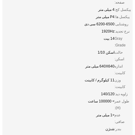
صفحه:
پیکسل کج:
4 میلی متر
پیکسل ها:
P4 میلی متر
روشنایی:
6200-6500 سی دی
نرخ تجدید:
1920Hz
Gray
14 بیت
Grade:
حالت
اسکن 1/10
اسکن:
اندازه
640X640 میلی متر
کابینت:
وزن
11 کیلوگرم / کابینت
کابینت:
زاویه دید:
140/120
طول عمر
> 100000 ساعت
(H):
عدم
<1 میلی متر
صافی:
بندر:
شنژن