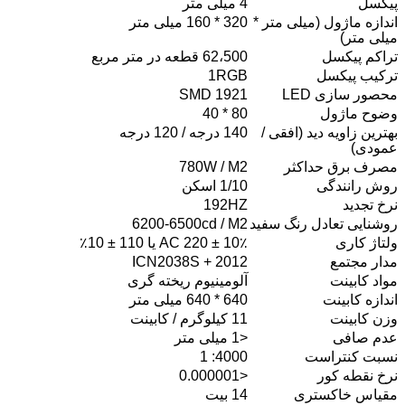
پیکسل
4 میلی متر
اندازه ماژول (میلی متر *
320 * 160 میلی متر
میلی متر)
تراکم پیکسل
62،500 قطعه در متر مربع
ترکیب پیکسل
1RGB
محصور سازی LED
SMD 1921
وضوح ماژول
80 * 40
بهترین زاویه دید (افقی /
140 درجه / 120 درجه
عمودی)
مصرف برق حداکثر
780W / M2
روش رانندگی
1/10 اسکن
نرخ تجدید
192HZ
روشنایی تعادل رنگ سفید
6200-6500cd / M2
ولتاژ کاری
AC 220 ± 10٪ یا 110 ± 10٪
مدار مجتمع
ICN2038S + 2012
مواد کابینت
آلومینیوم ریخته گری
اندازه کابینت
640 * 640 میلی متر
وزن کابینت
11 کیلوگرم / کابینت
عدم صافی
<1 میلی متر
نسبت کنتراست
4000: 1
نرخ نقطه کور
<0.000001
مقیاس خاکستری
14 بیت