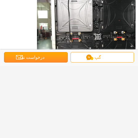
گپ
درخواست نقل
قول