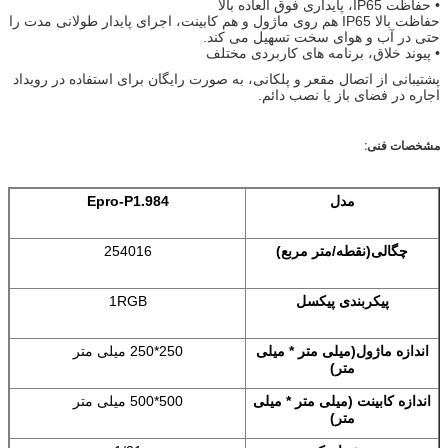
• حفاظت IP65، پایداری فوق العاده بالا
حفاظت بالا IP65 هم روی ماژول و هم کابینت، اجرای پایدار طولانی مدت را
حتی در آب و هوای سخت تسهیل می کند.
• پیوند خلاق، برنامه های کاربردی مختلف
پشتیبانی از اتصال مقعر و پلکانی، به صورت رایگان برای استفاده در رویداد
اجاره در فضای باز یا نصب دائم.
مشخصات فنی:
مدل
Epro-P1.984
چگالی(
نقطه/متر مربع
)
254016
پیکربندی پیکسل
1RGB
اندازه ماژول(
میلی متر * میلی
250*250 میلی متر
متر
)
اندازه کابینت (
میلی متر * میلی
500
*500 میلی متر
متر
)