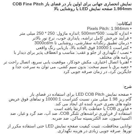
نمایش انحصاری جهانی برای اولین بار در فضای باز COB Fine Pitch
1.984mm صفحه نمایش LED با روشنایی بالا
امکانات:
• Pixels Pitch: 1.984mm
• اندازه کابینت: 500*500mm ;اندازه ماژول: 250 * 250 میلی متر
• فرآیند چرخش کامل تراشه، پایداری خوب، نرخ نور بالاتر
• درمان تطبیق رنگدانه سفارشی، روشنایی تا 3000cd/m
• کنتراست 10000:1 فوق العاده بالا، بازیابی رنگ واقعی
• نصب / نگهداری از جلو و عقب: مناسب و انعطاف پذیر برای دیدار با
برنامه های مختلف
• آهنربا اتصال اختیاری، مکش خودکار، موقعیت یابی سریع، اتصال راحت تر
• جعبه برق با سیم سخت: بدون سیم کشی، می توان به سرعت جدا و
جایگزین کرد، در زمان صرفه جویی کرد
شرح:
• صفحه نمایش LED COB Pitch برای استفاده در فضای باز
گام ریز 1.98 میلی متر، نسبت کنتراست 10000:1 و نماهای فوق عریض
جلوه های بصری خیره کننده ای ایجاد می کند.
• فناوری COB با حفاظت بالا ارتقا یافته است
استفاده از فن‌آوری تراشه‌های تلنگر COB، ضد آب، ضد گرد و غبار، ضد
اکسیداسیون، ضد الکتریسیته ساکن، ضد ضربه.
توانایی محافظت، تثبیت کیفیت صفحه نمایش LED حتی استفاده مکرر از
تورها. صرفه جویی زیادی در هزینه نگهداری.