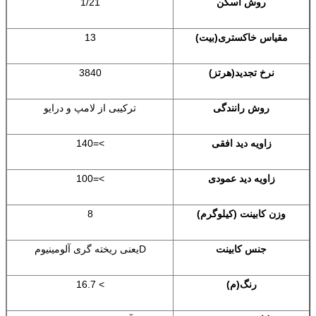
روش اسکن
/21
1
مقیاس خاکستری
(بیت)
13
نرخ تجدید(
هرتز
)
3840
روش رانندگی
ترکیبی از لامپ و درایو
زاویه دید افقی
>=140
زاویه دید عمودی
>=100
وزن کابینت (
کیلوگرم
)
8
جنس کابینت
D
یعنی ریخته گری آلومینیوم
رنگ(
م
)
> 16.7