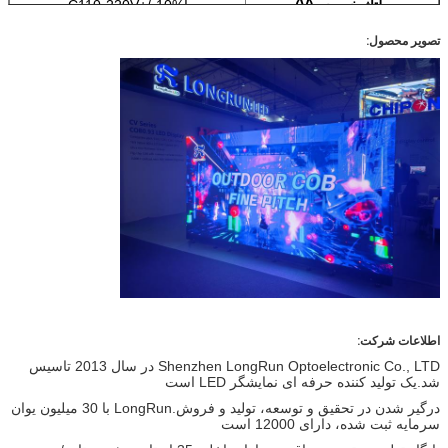
ولتاژ خروجی(
V
)
آ
C110-220V+/-10%
تصویر محصول:
سطح اثبات
من
P65
محیط استفاده
در فضای باز
دمای کاری
(
درجه سانتی گراد
)
-20
درجه سانتی گراد
- 50+
درجه سانتی
گراد
رطوبت ذخیره سازی (
RH
)
%
10
-90
%
طول عمر(
اچ
)
100000
اطلاعات شرکت:
Shenzhen LongRun Optoelectronic Co., LTD در سال 2013 تاسیس
شد.یک تولید کننده حرفه ای نمایشگر LED است
درگیر شدن در تحقیق و توسعه، تولید و فروش.LongRun با 30 میلیون یوان
سرمایه ثبت شده، دارای 12000 است