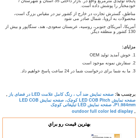
پایگاه تولیدی مترمربع واقع در. بازار داخلی 35 استان و شهرستان /
خودمختار را پوشش داده است.
مناطق، گسترش تجارت در خارج از کشور نیز در مقیاس بزرگ است،
محصولات به اروپا، شمال صادر می شود
آمریکا، آمریکای جنوبی، روسیه، عربستان سعودی، هند، سنگاپور و بیش از
130 کشور و منطقه دیگر.
مزایای:
1. خوش آمدید تولید OEM
2. سفارش نمونه موجود است
3. ما به شما برای درخواست شما در 24 ساعت پاسخ خواهیم داد.
صفحه نمایش ضد آب ، رنگ کامل علامت LED در فضای باز
برچسب ها:
,
صفحه نمایش LED COB Pitch کوچک، صفحه نمایش LED COB
P1.984mm، صفحه نمایش LED تبلیغاتی کوچک
outdoor full color led display
,
بهترين قيمت رو براي