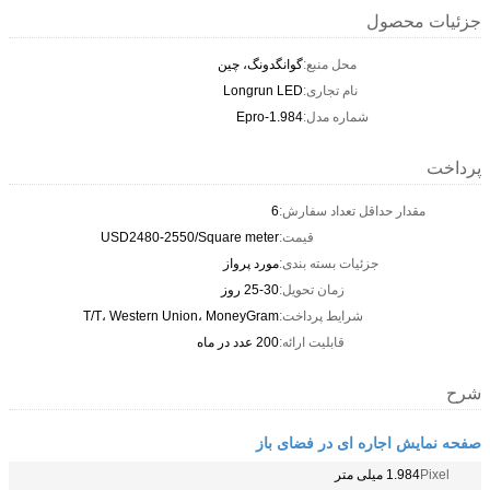
جزئیات محصول
محل منبع:
گوانگدونگ، چین
نام تجاری:
Longrun LED
شماره مدل:
Epro-1.984
پرداخت
مقدار حداقل تعداد سفارش:
6
قیمت:
USD2480-2550/Square meter
جزئیات بسته بندی:
مورد پرواز
زمان تحویل:
25-30 روز
شرایط پرداخت:
T/T، Western Union، MoneyGram
قابلیت ارائه:
200 عدد در ماه
شرح
صفحه نمایش اجاره ای در فضای باز
Pixel
1.984 میلی متر