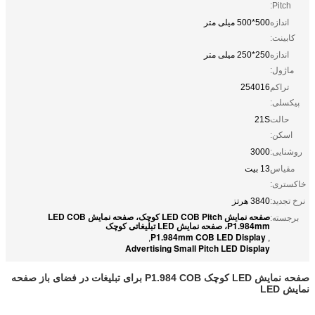
Pitch:
اندازه
500*500 میلی متر
کابینت:
اندازه
250*250 میلی متر
ماژول:
تراکم
254016
پیکسلی:
حالت
21S
اسکن:
روشنایی:
3000
مقیاس
13 بیت
خاکستری:
نرخ تجدید:
3840 هرتز
صفحه نمایش LED COB Pitch کوچک، صفحه نمایش LED COB
برجسته:
P1.984mm، صفحه نمایش LED تبلیغاتی کوچک
P1.984mm COB LED Display
,
,
Advertising Small Pitch LED Display
صفحه نمایش LED کوچک P1.984 COB برای تبلیغات در فضای باز صفحه
نمایش LED