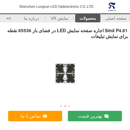
Shenzhen Longrun LED Optelectronic CO.,LTD
صفحه اصلی
محصولات
نمایش VR
درباره ما
>>
Smd P4.81 اجاره صفحه نمایش LED در فضای باز 65536 نقطه
برای نمایش تبلیغات
بهترین قیمت
تماس با ما