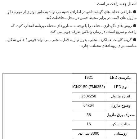
اتصال جعبه راحت تر است.
⚫ طراحی حفاظ های گوشه تاشو در اطراف جعبه می تواند به طور موثری از مهره ها و
ماژول های لامپ در برابر محیط خشن در محل محافظت کند.
⚫ روش های نگهداری مختلف را با توجه به سناریوهای مختلف برنامه انتخاب کنید، که
راحت و سریع است، در زمان و تلاش صرفه جویی می کند.
⚫ گزینه کابینت عملکرد منحنی، بدون نیاز به قفل منحنی، می تواند قوس / خاص شکل،
مناسب برای رویدادهای مختلف اجاره.
پیکربندی LED
1921
نوع LED
ICN2150 (FM6353)
اندازه ماژول
250x250
وضوح ماژول
64x64
مصرف برق ماژول
38
حالت اسکن
16
روشنایی
3300 سی دی