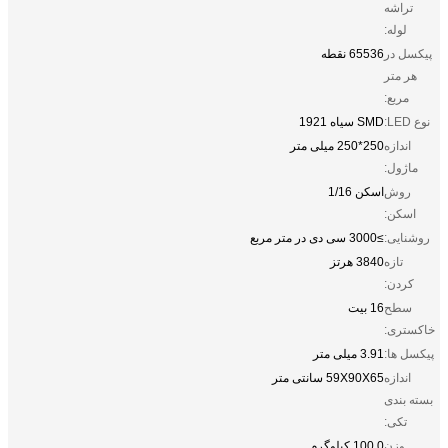
تراشه
لوله:
پیکسل در
65536 نقطه
هر متر
مربع:
نوع LED:
SMD سیاه 1921
اندازه
250*250 میلی متر
ماژول:
روش
اسکن 1/16
اسکن:
روشنایی:
≥3000 سی دی در متر مربع
تازه
3840 هرتز
کردن:
سطح
16 بیت
خاکستری:
پیکسل ها:
3.91 میلی متر
اندازه
59X90X65 سانتی متر
بسته بندی
تکی:
وزن
100.0 کیلوگرم