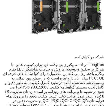
شرکت و گواهینامه
LongRun در ادامه پیگیری بی وقفه خود برای کیفیت عالی، با
تمرکز بر تحقیق و توسعه، فروش و خدمات نمایشگر LED تمام
رنگی، پافشاری می کند.این محصول دارای گواهینامه های حرفه ای
CCC، CE، FCC، UL و غیره است که در سطح بین المللی به
رسمیت شناخته شده است.در مورد کنترل کیفیت، به طور دقیق و
کامل تحت سیستم گواهینامه کیفیت ISO 9001:2008 اجرا می
شود.در شیوه ها و برنامه های روزانه، بر استانداردهای مدیریت 7S
تاکید دارد.در طول فرآیند تولید، تست کیفیت دقیق را بر روی تمام
فرآیندهای IQC، IPQC، QC، CFQC، QA و مدیریت دقیق در
زنجیره تامین انجام می دهد.تا به حال، LongRun به طور مستقل