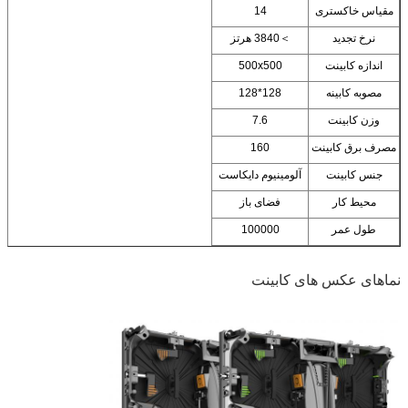
مقیاس خاکستری
14
نرخ تجدید
＞3840 هرتز
اندازه کابینت
500x500
مصوبه کابینه
128*128
وزن کابینت
7.6
مصرف برق کابینت
160
جنس کابینت
آلومینیوم دایکاست
محیط کار
فضای باز
طول عمر
100000
نماهای عکس های کابینت