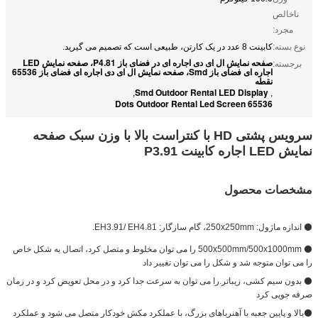
ناخالص
مجرد:
نوع بسته:
کابینت 8 عدد در یک کارتن، طبیعی است که تصمیم می گیرید.
صفحه نمایش ال ای دی اجاره ای در فضای باز P4.81، صفحه نمایش LED
برجسته:
اجاره ای فضای باز Smd، صفحه نمایش ال ای دی اجاره ای فضای باز 65536
نقطه
Smd Outdoor Rental LED Display
,
,
65536 Dots Outdoor Rental Led Screen
سرویس پشتی HD با کنتراست بالا با وزن سبک صفحه
نمایش LED اجاره کابینت P3.91
مشخصات محصول
⚫ اندازه ماژول: 250x250mm، گام سازگار: EH3.91/ EH4.81.
⚫ 500x500mm/500x1000mm را می توان مخلوط و متصل کرد، اتصال به شکل خاص
را می توان متوجه شد و شکل را می توان تغییر داد
⚫ بدون سیم کشی، زیباتر.را می توان به سرعت جدا کرد و در محل تعویض کرد و در زمان
صرفه جویی کرد
⚫بالا و پایین جعبه با آهنرباهای بزرگ، با عملکرد مکش خودکار متصل می شود و عملکرد