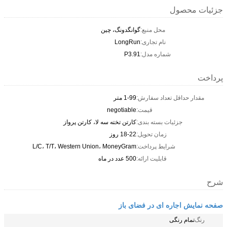
جزئیات محصول
محل منبع:
گوانگدونگ، چین
نام تجاری:
LongRun
شماره مدل:
P3.91
پرداخت
مقدار حداقل تعداد سفارش:
1-99 متر
قیمت:
negotiable
جزئیات بسته بندی:
کارتن تخته سه لا، کارتن پرواز
زمان تحویل:
18-22 روز
شرایط پرداخت:
L/C، T/T، Western Union، MoneyGram
قابلیت ارائه:
500 عدد در ماه
شرح
صفحه نمایش اجاره ای در فضای باز
رنگ
تمام رنگی